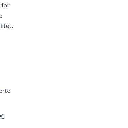
 for
e
itet.
erte
og