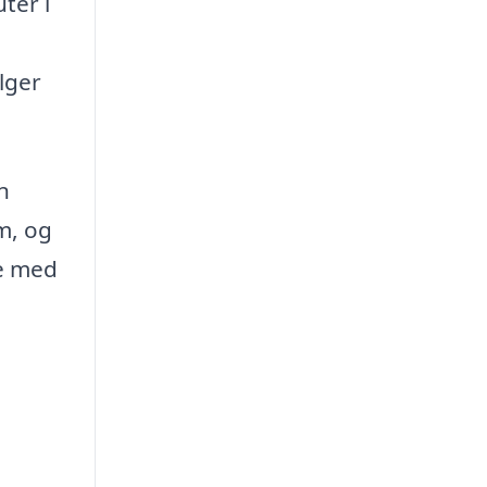
ter i
lger
n
rm, og
ke med