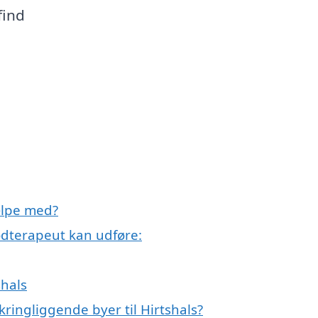
find
ælpe med?
dterapeut kan udføre:
shals
ringliggende byer til Hirtshals?