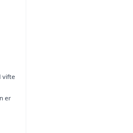
?
 vifte
n er