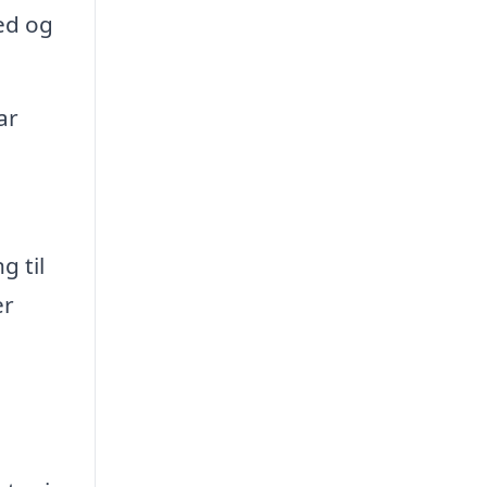
ed og
ar
g til
er