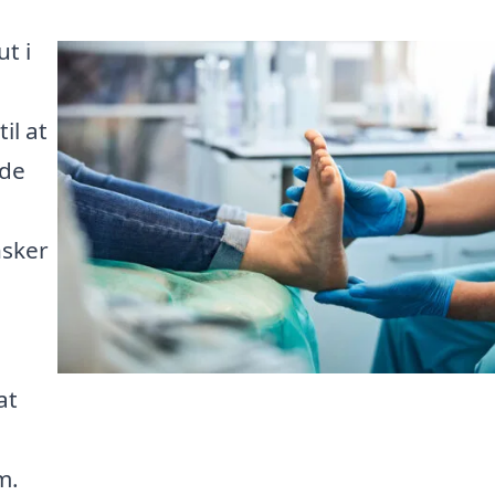
t i
il at
nde
nsker
at
m.