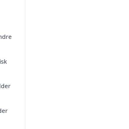
indre
isk
dder
der