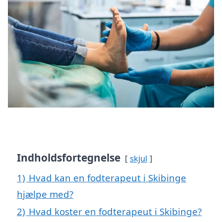
Indholdsfortegnelse
skjul
1)
Hvad kan en fodterapeut i Skibinge
hjælpe med?
2)
Hvad koster en fodterapeut i Skibinge?