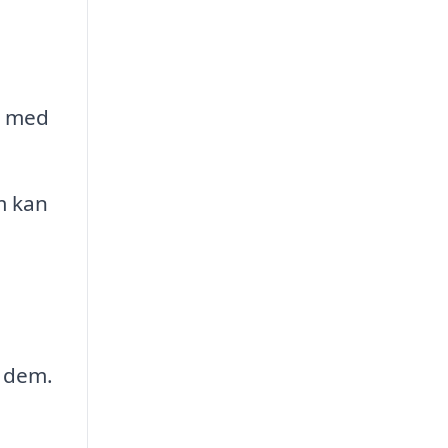
t med
m kan
e dem.