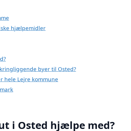
omme
iske hjælpemidler
ed?
kringliggende byer til Osted?
ler hele Lejre kommune
nmark
ut i Osted hjælpe med?