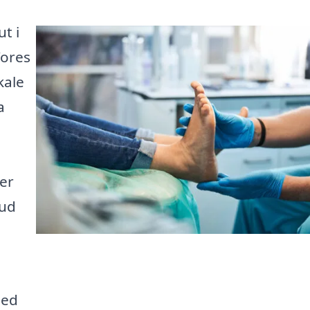
t i
Vores
kale
a
ver
bud
hed