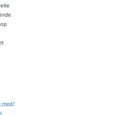
elle
finde
top
et
e med?
r