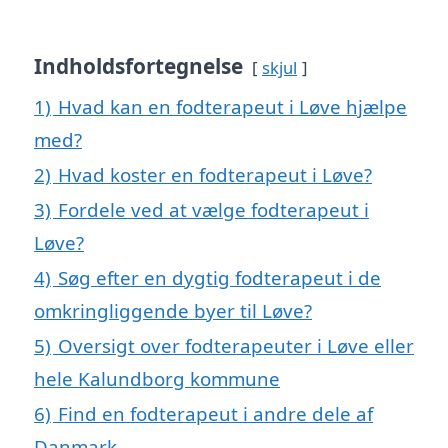
Indholdsfortegnelse
skjul
1)
Hvad kan en fodterapeut i Løve hjælpe
med?
2)
Hvad koster en fodterapeut i Løve?
3)
Fordele ved at vælge fodterapeut i
Løve?
4)
Søg efter en dygtig fodterapeut i de
omkringliggende byer til Løve?
5)
Oversigt over fodterapeuter i Løve eller
hele Kalundborg kommune
6)
Find en fodterapeut i andre dele af
Danmark