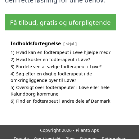
den rette løsning for dine behov.
Få tilbud, gratis og uforpligtende
Indholdsfortegnelse
skjul
1)
Hvad kan en fodterapeut i Løve hjælpe med?
2)
Hvad koster en fodterapeut i Løve?
3)
Fordele ved at vælge fodterapeut i Løve?
4)
Søg efter en dygtig fodterapeut i de
omkringliggende byer til Løve?
5)
Oversigt over fodterapeuter i Løve eller hele
Kalundborg kommune
6)
Find en fodterapeut i andre dele af Danmark
Copyright 2026 - Pilanto Aps
Forside
Om / kontakt
Blog
Sitemap
Betingelser