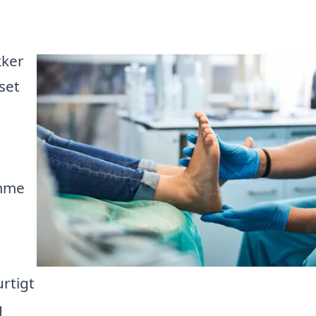
kker
set
omme
urtigt
g