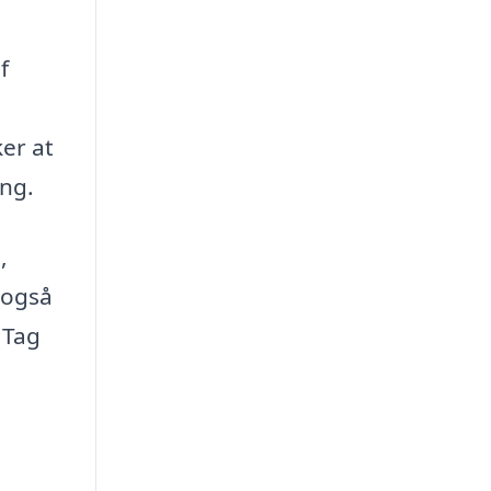
f
er at
ing.
,
 også
 Tag