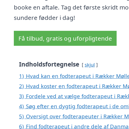
booke en aftale. Tag det første skridt m
sundere fødder i dag!
Få tilbud, gratis og uforpligtende
Indholdsfortegnelse
skjul
1)
Hvad kan en fodterapeut i Rækker Møll
2)
Hvad koster en fodterapeut i Rækker Mø
3)
Fordele ved at vælge fodterapeut i Ræk
4)
Søg efter en dygtig fodterapeut i de om
5)
Oversigt over fodterapeuter i Rækker M
6)
Find fodterapeut i andre dele af Danma