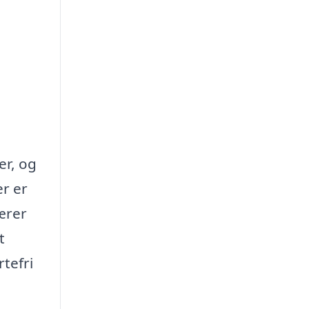
er, og
er er
ærer
t
tefri