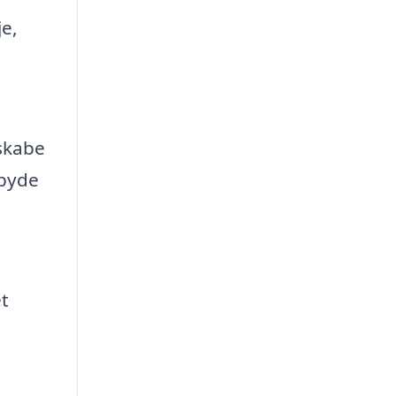
e,
 skabe
lbyde
t