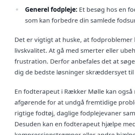
Generel fodpleje:
Et besøg hos en fod
som kan forbedre din samlede fods
Det er vigtigt at huske, at fodproblemer
livskvalitet. At gå med smerter eller ub
frustration. Derfor anbefales det at søg
dig de bedste løsninger skræddersyet til
En fodterapeut i Rækker Mølle kan også 
afgørende for at undgå fremtidige probl
rigtige fodtøj, daglige fodplejevaner sam
Desuden kan en fodterapeut hjælpe med a
kompressionstrømper eller andre hjælpem