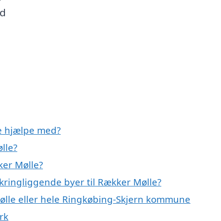
od
e hjælpe med?
lle?
ker Mølle?
kringliggende byer til Rækker Mølle?
ølle eller hele Ringkøbing-Skjern kommune
rk