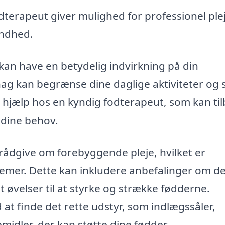
terapeut giver mulighed for professionel plej
undhed.
 kan have en betydelig indvirkning på din
ehag kan begrænse dine daglige aktiviteter og
e hjælp hos en kyndig fodterapeut, som kan ti
 dine behov.
rådgive om forebyggende pleje, hvilket er
emer. Dette kan inkludere anbefalinger om de
t øvelser til at styrke og strække fødderne.
t finde det rette udstyr, som indlægssåler,
idler, der kan støtte dine fødder.