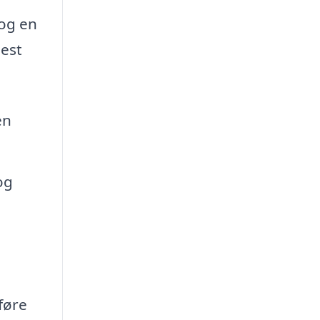
 og en
mest
en
og
føre