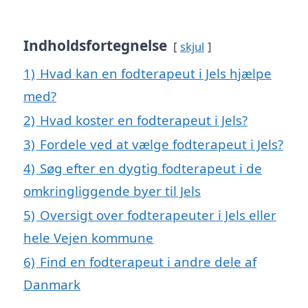
Indholdsfortegnelse
skjul
1)
Hvad kan en fodterapeut i Jels hjælpe
med?
2)
Hvad koster en fodterapeut i Jels?
3)
Fordele ved at vælge fodterapeut i Jels?
4)
Søg efter en dygtig fodterapeut i de
omkringliggende byer til Jels
5)
Oversigt over fodterapeuter i Jels eller
hele Vejen kommune
6)
Find en fodterapeut i andre dele af
Danmark