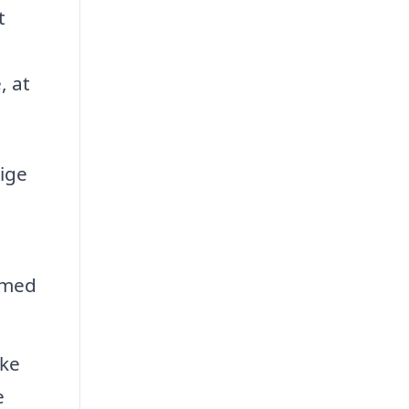
t
, at
ige
 med
kke
e