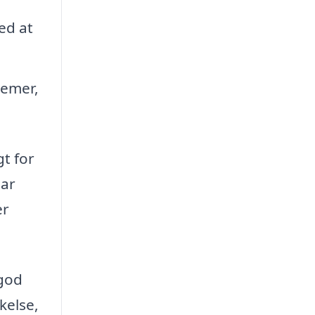
ed at
remer,
gt for
har
er
 god
kelse,