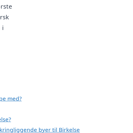
ørste
rsk
 i
lpe med?
else?
kringliggende byer til Birkelse