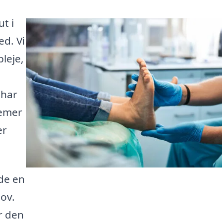
t i
ed. Vi
leje,
 har
lemer
er
de en
hov.
r den