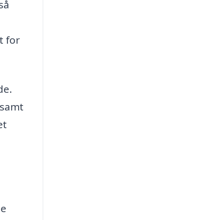
så
t for
de.
 samt
et
ge