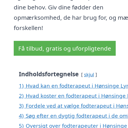
dine behov. Giv dine fødder den
opmærksomhed, de har brug for, og mæ
forskellen!
Få tilbud, gratis og uforpligtende
Indholdsfortegnelse
skjul
1)
Hvad kan en fodterapeut i Hønsinge L
2)
Hvad koster en fodterapeut i Hønsinge
3)
Fordele ved at vælge fodterapeut i Høn
4)
Søg efter en dygtig fodterapeut i de o
5)
Oversigt over fodterapeuter i Hønsing