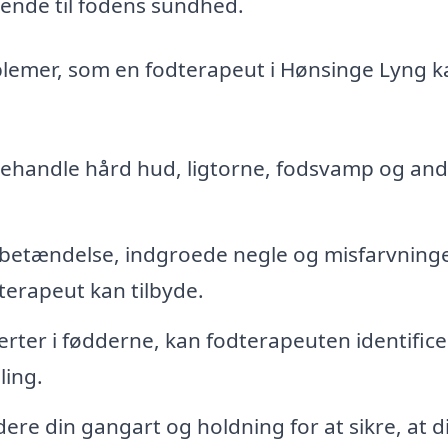
kende til fodens sundhed.
blemer, som en fodterapeut i Hønsinge Lyng k
ehandle hård hud, ligtorne, fodsvamp og and
betændelse, indgroede negle og misfarvninge
terapeut kan tilbyde.
rter i fødderne, kan fodterapeuten identifice
ling.
re din gangart og holdning for at sikre, at d