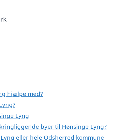
rk
yng hjælpe med?
 Lyng?
singe Lyng
mkringliggende byer til Hønsinge Lyng?
e Lyng eller hele Odsherred kommune