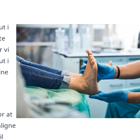
t i
te
 vi
t i
ine
or at
ligne
il