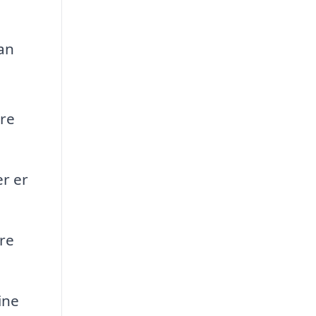
an
re
r er
re
ine