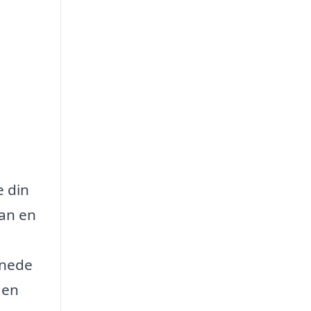
e din
kan en
nnede
 en