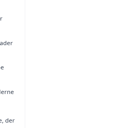
r
kader
pe
derne
e, der