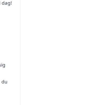
i dag!
sig
, du