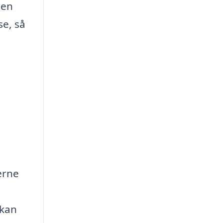
 en
se, så
erne
 kan