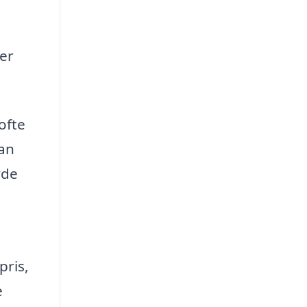
er
ofte
kan
yde
pris,
e