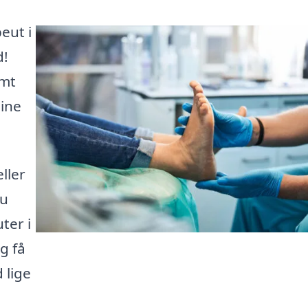
eut i
d!
emt
dine
ller
du
ter i
g få
 lige