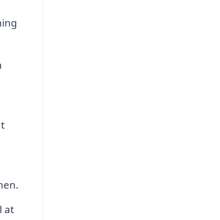
ning
n
t
at
nen.
 at