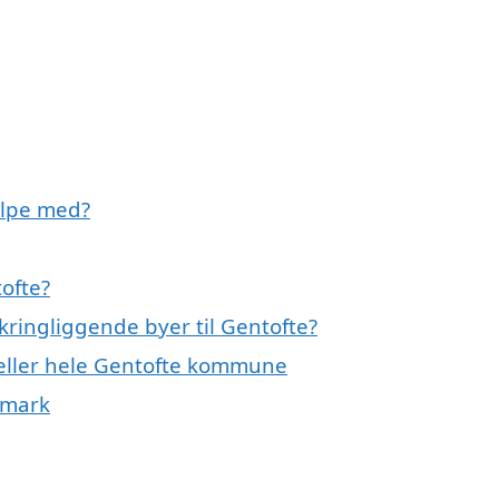
ælpe med?
ofte?
kringliggende byer til Gentofte?
 eller hele Gentofte kommune
nmark