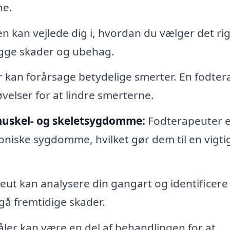
ne.
 kan vejlede dig i, hvordan du vælger det rig
ygge skader og ubehag.
kan forårsage betydelige smerter. En fodter
elser for at lindre smerterne.
muskel- og skeletsygdomme:
Fodterapeuter e
niske sygdomme, hvilket gør dem til en vigtig
ut kan analysere din gangart og identificere
gå fremtidige skader.
åler kan være en del af behandlingen for at