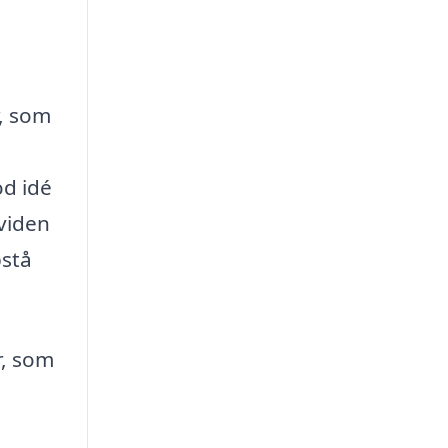
r, som
od idé
 viden
pstå
r, som