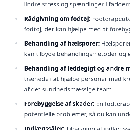
lindre stress og spændinger i fødder
Rådgivning om fodtøj:
Fodterapeuten
fodtøj, der kan hjælpe med at foreb
Behandling af hælsporer:
Hælsporer 
kan tilbyde behandlingsmetoder og øv
Behandling af leddegigt og andre 
trænede i at hjælpe personer med kro
af det sundhedsmæssige team.
Forebyggelse af skader:
En fodterape
potentielle problemer, så du kan und
Indlægssåler:
Tilpasning af indlægss