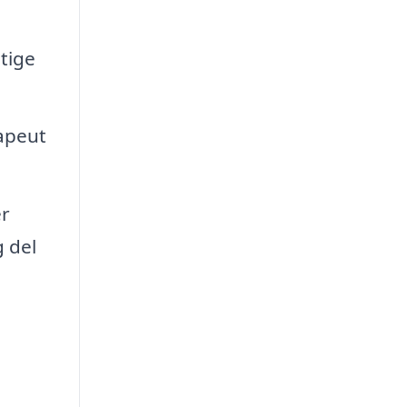
tige
apeut
r
 del