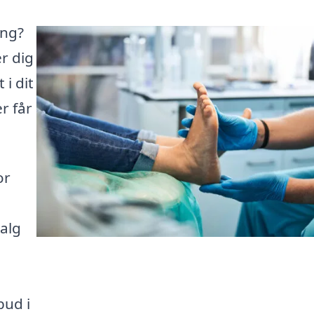
ing?
er dig
i dit
r får
or
valg
bud i