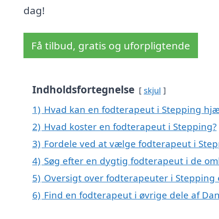
dag!
Få tilbud, gratis og uforpligtende
Indholdsfortegnelse
skjul
1)
Hvad kan en fodterapeut i Stepping hj
2)
Hvad koster en fodterapeut i Stepping?
3)
Fordele ved at vælge fodterapeut i Ste
4)
Søg efter en dygtig fodterapeut i de om
5)
Oversigt over fodterapeuter i Stepping
6)
Find en fodterapeut i øvrige dele af D