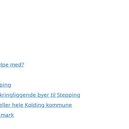
ælpe med?
pping
kringliggende byer til Stepping
 eller hele Kolding kommune
anmark