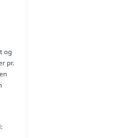
t og
r pr.
 en
m
: