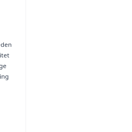
heden
itet
ige
ling