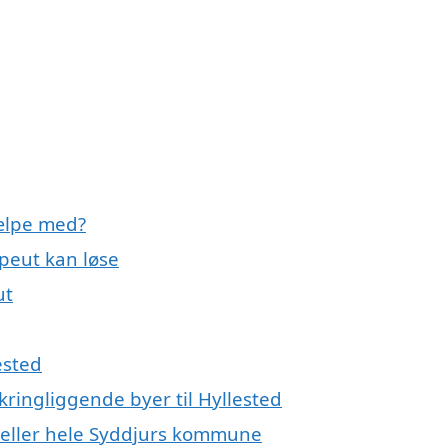
jælpe med?
apeut kan løse
ut
ested
kringliggende byer til Hyllested
d eller hele Syddjurs kommune