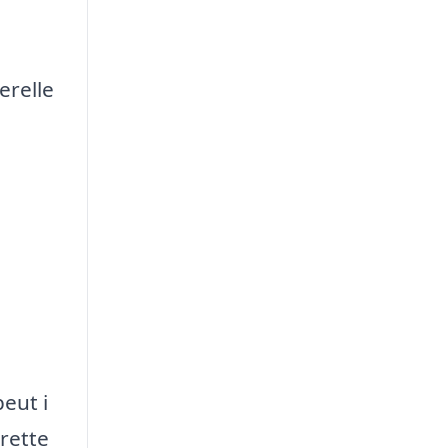
erelle
eut i
rette