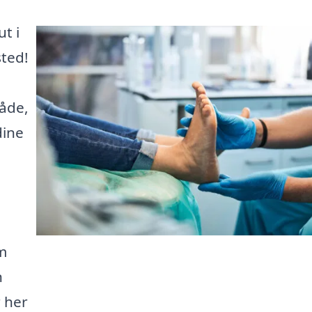
t i
sted!
råde,
dine
rm
n
r her