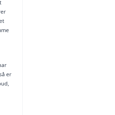
t
ver
et
omme
har
så er
bud,