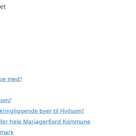
 et
lpe med?
lsom?
kringliggende byer til Hvilsom?
eller hele Mariagerfjord Kommune
nmark