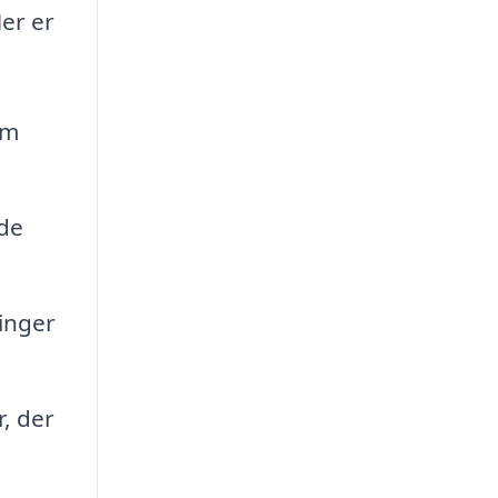
er er
om
ede
inger
, der