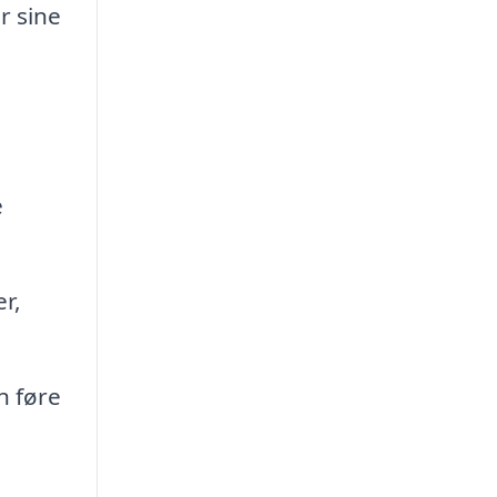
r sine
e
r,
n føre