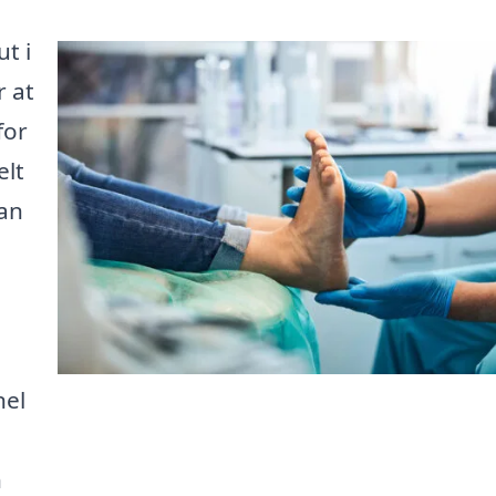
t i
r at
for
elt
kan
nel
n