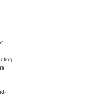
or
ndling
få
nd-