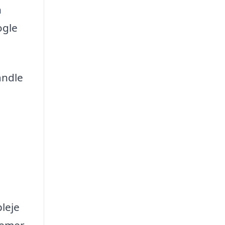
n
ogle
andle
leje
lemer