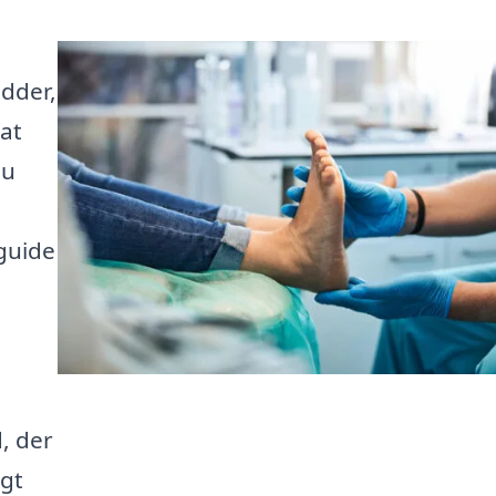
ødder,
 at
du
guide
, der
igt