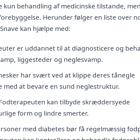
ke kun behandling af medicinske tilstande, me
 forebyggelse. Herunder følger en liste over n
i Snave kan hjælpe med:
uter er uddannet til at diagnosticere og beh
svamp, liggesteder og neglesvamp.
ker har svært ved at klippe deres tånegle
e med at bevare en sund neglestruktur.
Fodterapeuten kan tilbyde skræddersyede
urlige form og lindre smerter.
rsoner med diabetes bør få regelmæssig fodp
apeuten kan kontrollere og behandle fodprob