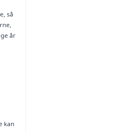
e, så
rne,
nge år
e kan