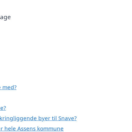
tage
e med?
ve?
kringliggende byer til Snave?
ler hele Assens kommune