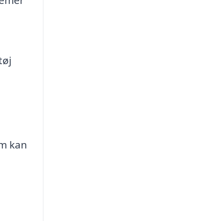
tøj
om kan