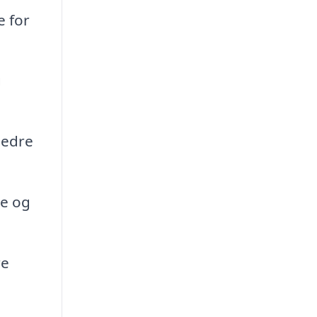
e for
g
bedre
je og
re