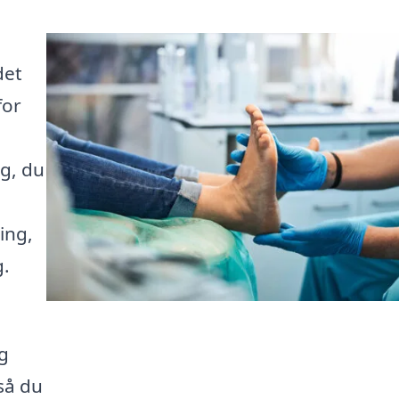
det
for
g, du
ing,
g.
og
så du