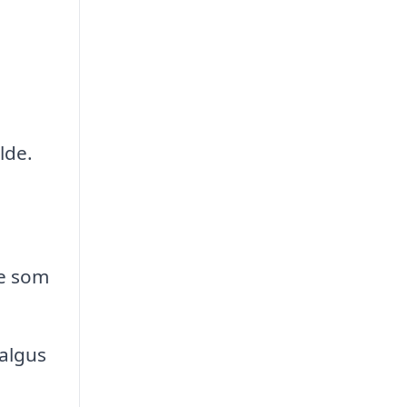
lde.
de som
valgus