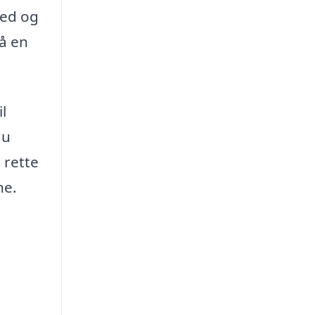
hed og
å en
l
du
 rette
ne.