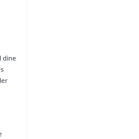
d dine
es
ler
e