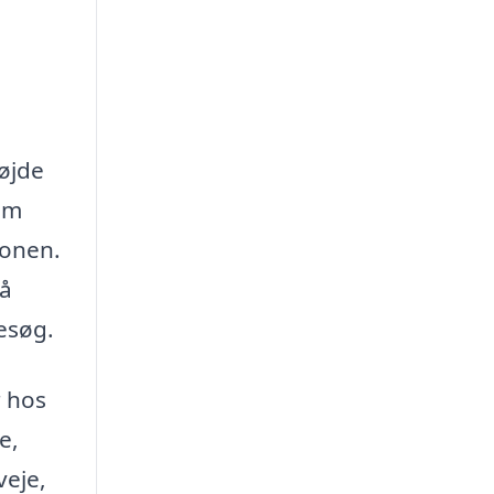
højde
som
ionen.
så
esøg.
r hos
e,
veje,