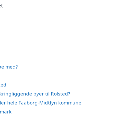
et
lpe med?
ted
kringliggende byer til Rolsted?
eller hele Faaborg-Midtfyn kommune
nmark