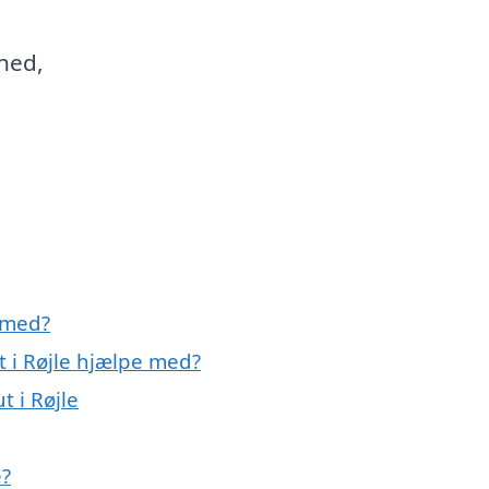
hed,
 med?
 i Røjle hjælpe med?
 i Røjle
e?