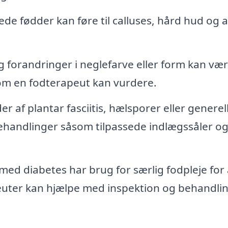
ede fødder kan føre til calluses, hård hud og 
 forandringer i neglefarve eller form kan væ
om en fodterapeut kan vurdere.
r af plantar fasciitis, hælsporer eller generel
behandlinger såsom tilpassede indlægssåler o
ed diabetes har brug for særlig fodpleje for 
uter kan hjælpe med inspektion og behandlin