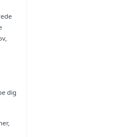
erede
e
ov,
pe dig
ner,