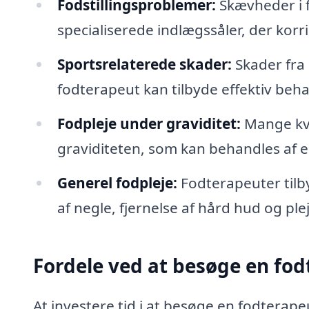
Fodstillingsproblemer:
Skævheder i 
specialiserede indlægssåler, der korri
Sportsrelaterede skader:
Skader fra 
fodterapeut kan tilbyde effektiv beha
Fodpleje under graviditet:
Mange kvi
graviditeten, som kan behandles af 
Generel fodpleje:
Fodterapeuter tilb
af negle, fjernelse af hård hud og ple
Fordele ved at besøge en fodt
At investere tid i at besøge en fodterape