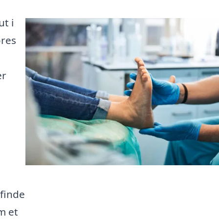
t i
ores
er
 finde
m et