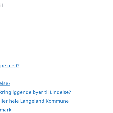
il
ælpe med?
else?
kringliggende byer til Lindelse?
 eller hele Langeland Kommune
nmark