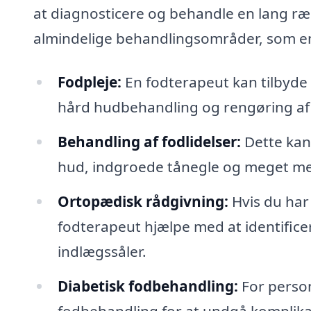
at diagnosticere og behandle en lang r
almindelige behandlingsområder, som en
Fodpleje:
En fodterapeut kan tilbyde
hård hudbehandling og rengøring af
Behandling af fodlidelser:
Dette kan
hud, indgroede tånegle og meget me
Ortopædisk rådgivning:
Hvis du har
fodterapeut hjælpe med at identifice
indlægssåler.
Diabetisk fodbehandling:
For person
fodbehandling for at undgå komplik