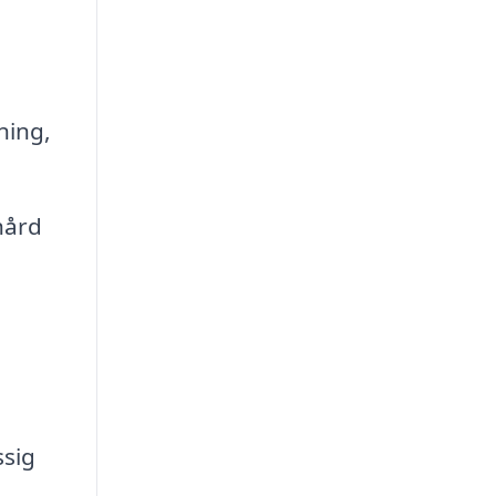
ning,
hård
ssig