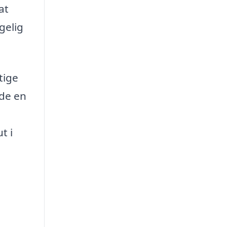
at
gelig
tige
nde en
t i