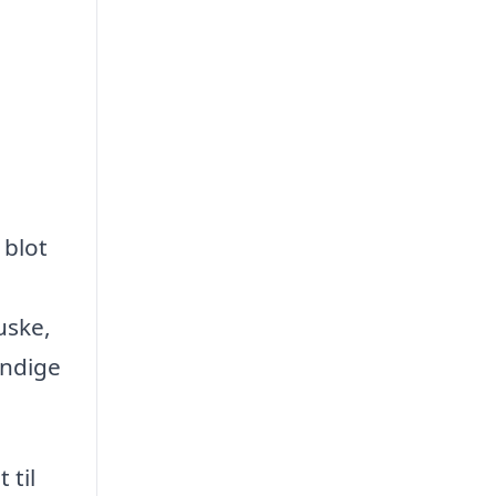
 blot
uske,
endige
 til