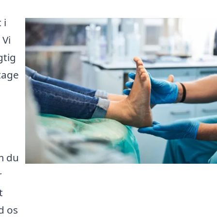
 i
 Vi
gtig
tage
m du
r
t
d os