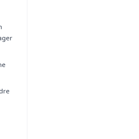
n
ager
ne
dre